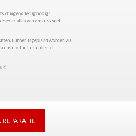
ets dringend terug nodig?
we doen er alles aan om u zo snel
ichten, kunnen ingepland worden via
ia ons contactformulier of
aak!
 REPARATIE