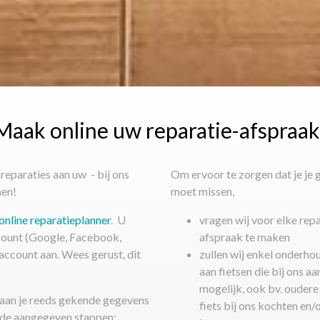
Maak online uw reparatie-afspraak
reparaties aan uw - bij ons
Om ervoor te zorgen dat je je g
nen!
​​​​​​​moet missen,
online reparatieplanner
. U
vragen wij voor elke rep
count (Google, Facebook,
afspraak te maken
ccount aan. Wees gerust, dit
​​​​​​​zullen wij enkel ond
aan fietsen die bij ons 
mogelijk, ook bv. oudere 
 aan je reeds gekende gegevens
fiets bij ons kochten en/
 de aangegeven stappen: