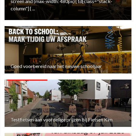
screen and (max-width: 480px) { td[class="stack-
column"] { ...
Goed voorbereid naar het nieuwe schooljaar
Testfietsen aan voordelige prijzen bij Fietsen Kim