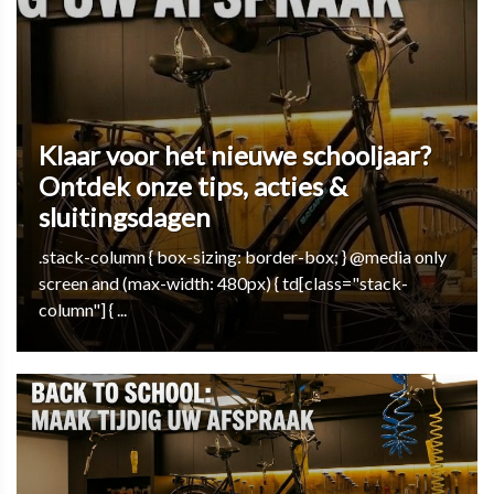
Klaar voor het nieuwe schooljaar?
Ontdek onze tips, acties &
sluitingsdagen
.stack-column { box-sizing: border-box; } @media only
screen and (max-width: 480px) { td[class="stack-
column"] { ...