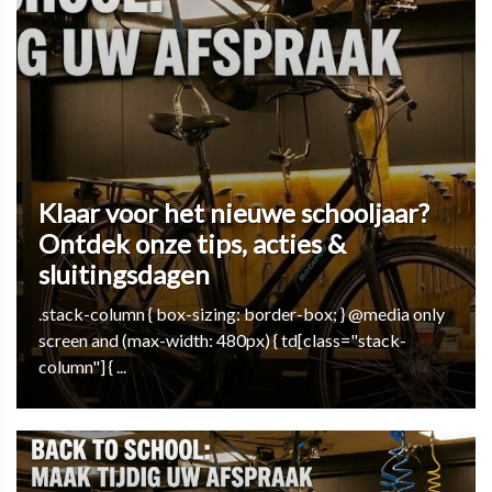
Klaar voor het nieuwe schooljaar?
Ontdek onze tips, acties &
sluitingsdagen
.stack-column { box-sizing: border-box; } @media only
screen and (max-width: 480px) { td[class="stack-
column"] { ...