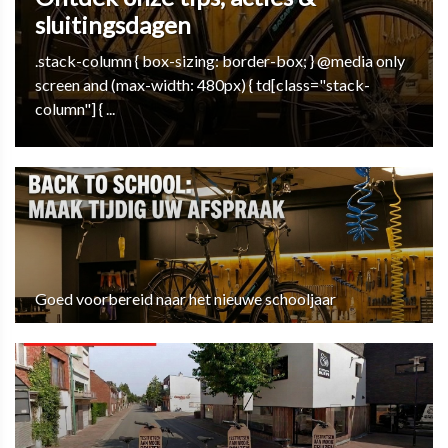
sluitingsdagen
.stack-column { box-sizing: border-box; } @media only
screen and (max-width: 480px) { td[class="stack-
column"] { ...
Goed voorbereid naar het nieuwe schooljaar